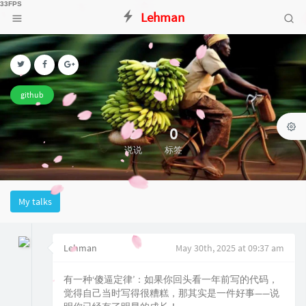
Lehman
github
9
0
说说
标签
My talks
Lehman
May 30th, 2025 at 09:37 am
有一种‘傻逼定律’：如果你回头看一年前写的代码，
觉得自己当时写得很糟糕，那其实是一件好事——说