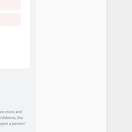
are more and
nfidence, the
spire a person!