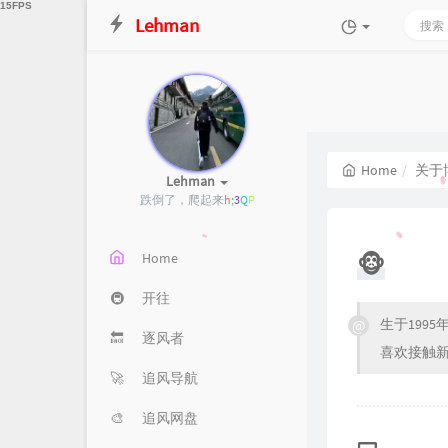
Lehman
Home
关于
Lehman
跌倒
&
A
<
b
l
Home
🐵
🚇
开往
生于199
🔙
逐风者
喜欢接触
🚀
追风导航
🎨
追风网盘