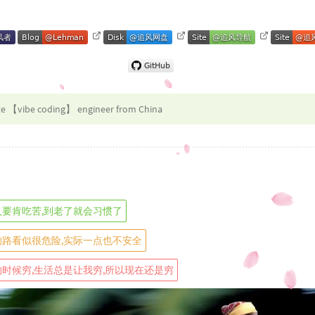
te 【vibe coding】 engineer from China
人要肯吃苦,到老了就会习惯了
的路看似很危险,实际一点也不安全
时候穷,生活总是让我穷,所以现在还是穷