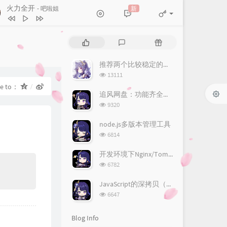
火力全开
新
- 吧啦姐
达拉崩吧 (Live)
周深
火力全开
吧啦姐
P
L
R
知我
国风堂 / 哦漏
o
a
a
p
t
n
推荐两个比较稳定的接码平台
不凡
王铮亮
u
e
d
浏
13111
野草
椿乐队
l
s
o
览
re to：
a
次
t
m
追风网盘：功能齐全的免费网盘
忘不掉的你
h3R3
数:
r
c
a
浏
9320
a
o
r
别叫我达芬奇 (Punk Version)
览
次
r
m
t
node.js多版本管理工具
Ghost (王琳凯)
两 难
加木
数:
t
m
i
浏
6814
i
览
e
c
四点的海棠花未眠
渡
次
c
n
l
开发环境下Nginx/Tomcat的HTTPS配置
成仙
王朝1982
数:
l
t
e
浏
6782
览
e
s
s
次
s
JavaScript的深拷贝（深度克隆）
数:
浏
6647
览
次
Blog Info
数: