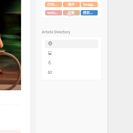
扫码登录
插件
Swagger3
websocket
谷歌
授权登录
Article Directory
🐵
💻
💪
📧