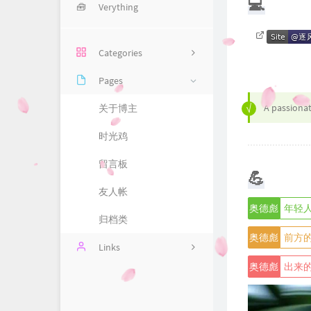
💻
🧰
Verything
Categories
Pages
1
A passiona
关于博主
1
时光鸡
11
留言板
19
💪
前车之鉴
友人帐
奥德彪
年轻
后事之师
归档类
奥德彪
前方
Links
3
奥德彪
出来的
懒得取名