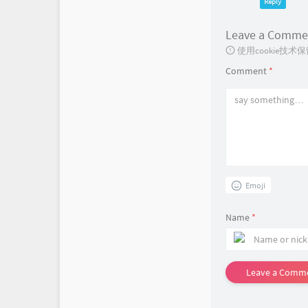
Reply
Leave a Comme
使用cookie
Comment
*
Emoji
Name
*
Leave a Comm