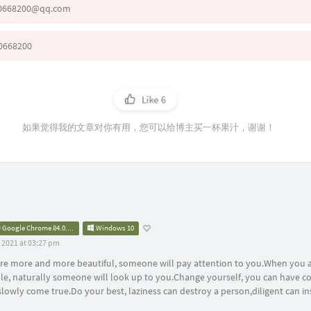
0668200@qq.com
0668200
Like
6
如果觉得我的文章对你有用，您可以给博主买一杯果汁，谢谢！
Google Chrome 84.0.4147.125
Windows 10
 2021 at 03:27 pm
re more and more beautiful, someone will pay attention to you.When you 
e, naturally someone will look up to you.Change yourself, you can have co
slowly come true.Do your best, laziness can destroy a person,diligent can in