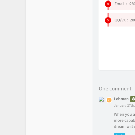
Email：:
28
QQ/VX：28
One comment
Lehman
January 27th,
When you a
more capabl
dream will 