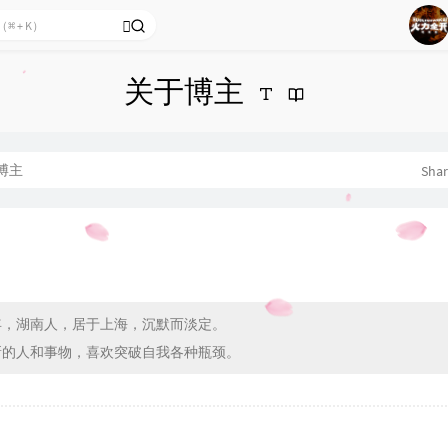
1
2
关于博主
3
4
5
博主
Sha
6
7
8
9
10
5年，湖南人，居于上海，沉默而淡定。
新的人和事物，喜欢突破自我各种瓶颈。