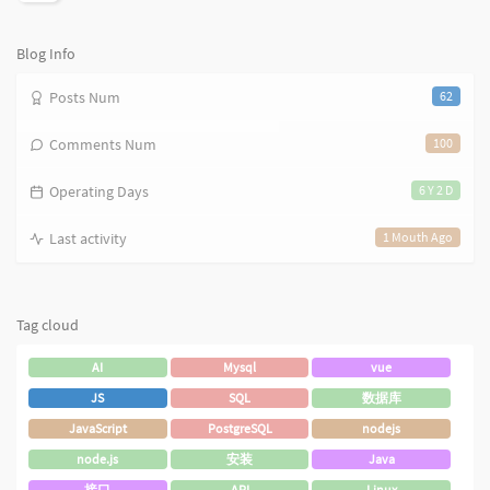
览
次
数:
Blog Info
Posts Num
62
Comments Num
100
Operating Days
6 Y 2 D
Last activity
1 Mouth Ago
Tag cloud
AI
Mysql
vue
JS
SQL
数据库
JavaScript
PostgreSQL
nodejs
node.js
安装
Java
接口
API
Linux