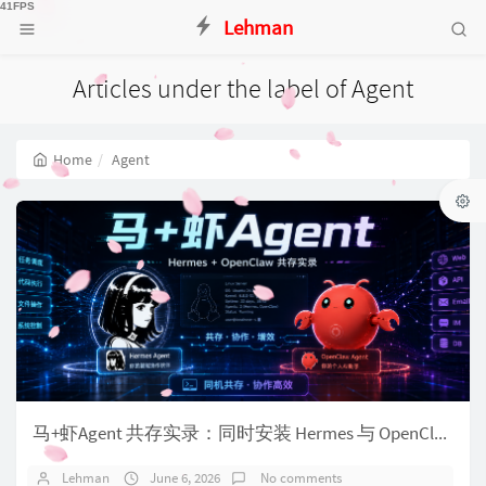
Lehman
Articles under the label of Agent
Home
Agent
马+虾Agent 共存实录：同时安装 Hermes 与 OpenClaw
Lehman
June 6, 2026
No comments