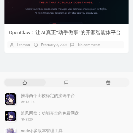
OpenClaw：让 AI 真正“动手做事”的开源智能体平台
Lehman
February 3, 2026
No comments
P
L
R
o
a
a
p
t
n
推荐两个比较稳定的接码平台
u
e
d
浏
13114
l
s
o
览
a
t
m
次
追风网盘：功能齐全的免费网盘
数:
r
c
a
浏
9320
a
o
r
览
次
r
m
t
node.js多版本管理工具