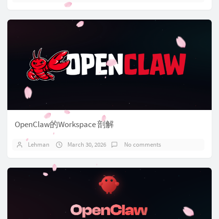
OpenClaw的Workspace 剖解
Lehman
March 30, 2026
No comments