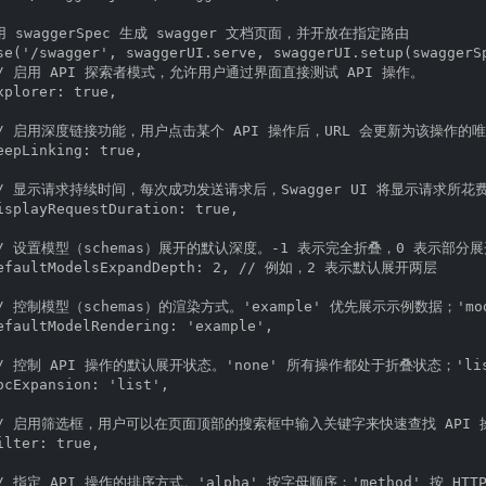
使用 swaggerSpec 生成 swagger 文档页面，并开放在指定路由

se('/swagger', swaggerUI.serve, swaggerUI.setup(swaggerSp
 // 启用 API 探索者模式，允许用户通过界面直接测试 API 操作。

xplorer: true,

  // 启用深度链接功能，用户点击某个 API 操作后，URL 会更新为该操作
eepLinking: true,

 // 显示请求持续时间，每次成功发送请求后，Swagger UI 将显示请求所花
isplayRequestDuration: true,

  // 设置模型（schemas）展开的默认深度。-1 表示完全折叠，0 表示部
defaultModelsExpandDepth: 2, // 例如，2 表示默认展开两层

 // 控制模型（schemas）的渲染方式。'example' 优先展示示例数据；'m
efaultModelRendering: 'example',

 // 控制 API 操作的默认展开状态。'none' 所有操作都处于折叠状态；'
ocExpansion: 'list',

  // 启用筛选框，用户可以在页面顶部的搜索框中输入关键字来快速查找 API 操
ilter: true,

 // 指定 API 操作的排序方式。'alpha' 按字母顺序；'method' 按 