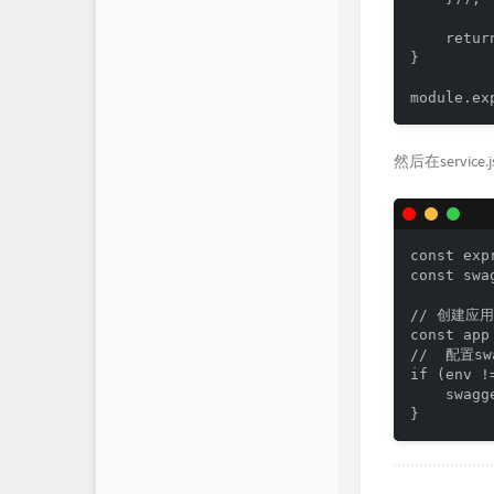
    ret
}

然后在service
const exp
const swa
// 创建应用
const app
//  配置sw
if (env !
    swagg