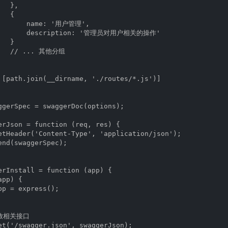
  },

  {

       name: '用户管理',

        description: '管理员对用户相关的操作'

  }

    // ... 其他分组

 [path.join(__dirname, './routes/*.js')]

ggerSpec = swaggerDoc(options);

erJson = function (req, res) {

etHeader('Content-Type', 'application/json');

end(swaggerSpec);

erInstall = function (app) {

pp) {

pp = express();

开放相关接口

et('/swagger.json', swaggerJson);
