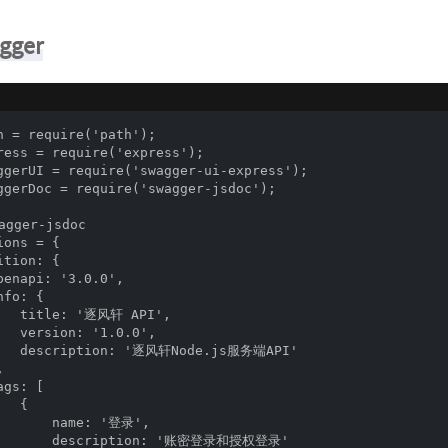
ger
h = require('path');

ress = require('express');

ggerUI = require('swagger-ui-express');

ggerDoc = require('swagger-jsdoc');

gger-jsdoc

ons = {

tion: {

penapi: '3.0.0',

fo: {

   title: '逐风轩 API',

   version: '1.0.0',

    description: '逐风轩Node.js服务端API'



gs: [

  {

       name: '登录',

        description: '账密登录和授权登录'
