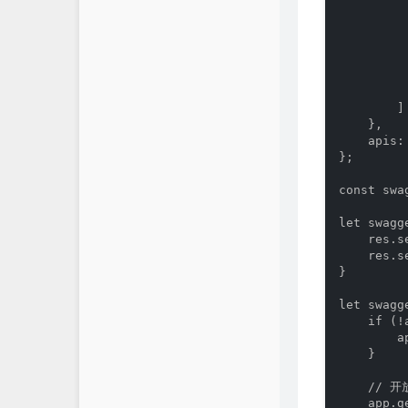
          
          
         
        
          
        
        ]

    },

    apis:
};

const swa
let swagg
    res.s
    res.s
}

let swagg
    if (!a
        a
    }

    // 
    app.g