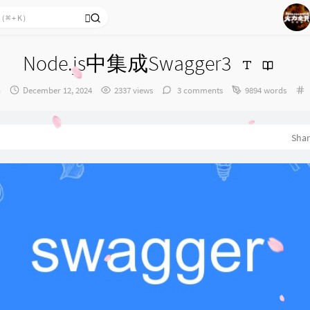
1
2
Node.js中集成Swagger3
3
4
：
发
n
December 12, 2024
2337 views
3 comments
9894 words
布
5
时
间：
6
Sha
7
8
9
10