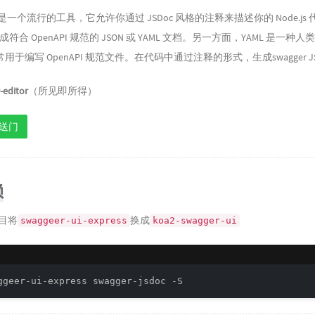
sdoc 是一个流行的工具，它允许你通过 JSDoc 风格的注释来描述你的 Node.js
成符合 OpenAPI 规范的 JSON 或 YAML 文档。另一方面，YAML 是一种
于编写 OpenAPI 规范文件。在代码中通过注释的形式，生成swagger J
-editor
（所见即所得）
送门
赖
目将
换成
swaggeer-ui-express
koa2-swagger-ui