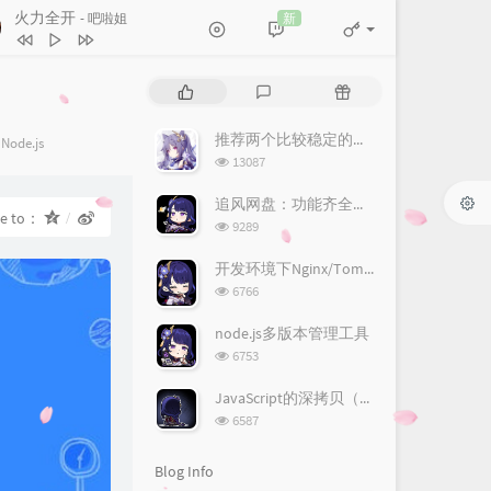
火力全开
新
- 吧啦姐
达拉崩吧 (Live)
周深
火力全开
吧啦姐
P
L
R
知我
国风堂 / 哦漏
o
a
a
p
t
n
推荐两个比较稳定的接码平台
不凡
王铮亮
Categories：
Node.js
u
e
d
浏
13087
野草
椿乐队
l
s
o
览
a
次
t
m
追风网盘：功能齐全的免费网盘
忘不掉的你
h3R3
re to：
数:
r
c
a
浏
9289
a
o
r
别叫我达芬奇 (Punk Version)
览
次
r
m
t
开发环境下Nginx/Tomcat的HTTPS配置
Ghost (王琳凯)
两 难
加木
数:
t
m
i
浏
6766
i
览
e
c
四点的海棠花未眠
渡
次
c
n
l
node.js多版本管理工具
成仙
王朝1982
数:
l
t
e
浏
6753
览
e
s
s
次
s
JavaScript的深拷贝（深度克隆）
数:
浏
6587
览
次
Blog Info
数: