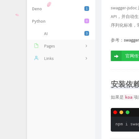
swagger-j
Deno
1
API，并自动生
Python
0
序列化标准，常用
AI
3
参考：
swagger
Pages
官网传
关于博主
Links
时光鸡
懒得取名
安装依
留言板
友人帐
如果是
项
koa
归档类