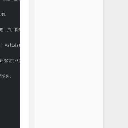
数。

果禁用，用户将无法测试。

 Validator。

证流程完成后返回到 Swagger UI。

请求头。


