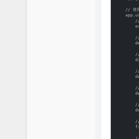
    // 
    app.u
       
        e
      
        d
       
        d
      
        
       
        d
       
        d
      
        f
       