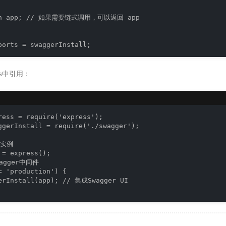
urn app; // 如果需要链式调用，可以返回 app

.js中引用：
ress = require('express');

ggerInstall = require('./swagger');

实例

 = express();

agger中间件

= 'production') {

erInstall(app); // 集成Swagger UI
