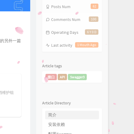
Posts Num
62
Comments Num
100
Operating Days
6 Y 0 D
看我的另外一篇
Last activity
1 Mouth Ago
Article tags
接口
API
Swagger3
 文档维护组
Article Directory
简介
安装依赖