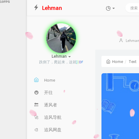
Lehman
Author
Lehma
Lehman
Home
Text
跌倒了，爬起来，这就是成功!
Home
🚇
开往
🔙
逐风者
🚀
追风导航
🎨
追风网盘