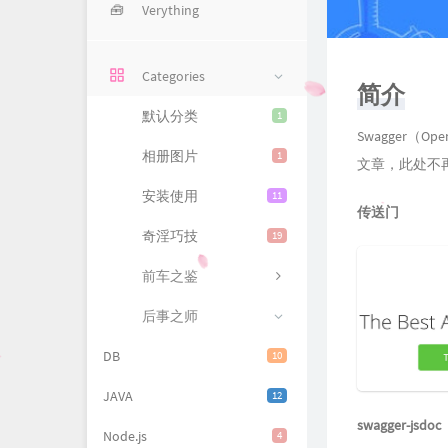
🧰
Verything
Categories
简介
默认分类
1
Swagger（
相册图片
1
文章，此处不
安装使用
11
传送门
奇淫巧技
19
前车之鉴
后事之师
DB
10
JAVA
12
swagger-jsdoc
Node.js
4