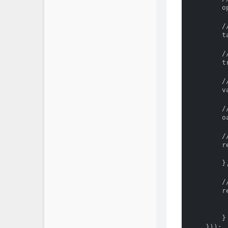
        o
      
        t
       
        t
        
        v
       
        o
      
        r
         
        },
      
        r
       
         
        }

    }));
