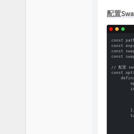
配置Swag
const pat
const exp
const swa
const swa
// 配置 swa
const opti
    defini
        o
        in
         
         
        
        },
        ta
          
         
        