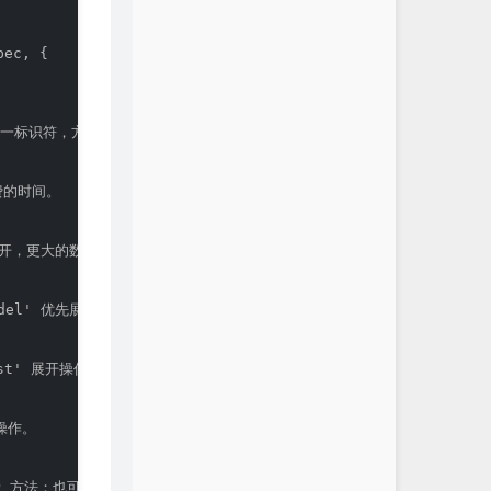
ec, {

的唯一标识符，方便分享和书签。

费的时间。

分展开，更大的数字表示更多的层次被展开。

odel' 优先展示模型结构。

list' 展开操作列表但不显示参数；'full' 完全展开所有操作和参数。

作。

HTTP 方法；也可以提供一个自定义排序函数。
